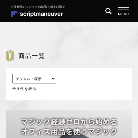
ナ
コ
MENU
ビ
ン
ゲ
テ
ー
ン
シ
ツ
トップページ
ョ
へ
ン
ス
商品一覧
商品一覧
へ
キ
ス
ッ
目的別に探す
キ
プ
ッ
全 4 件を表示
MAGIC 101 マジックの始め方
プ
REPERTOIRE レパートリーを増やす
QUARITY OF PERFORMANCE 演技の質を高めたい
会社概要