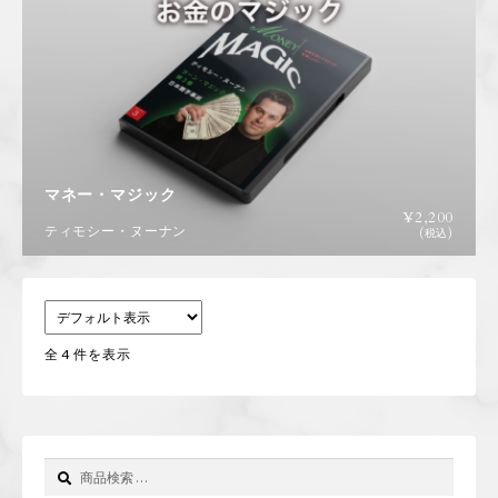
マネー・マジック
¥
2,200
ティモシー・ヌーナン
(税込)
全 4 件を表示
検
検
索
索