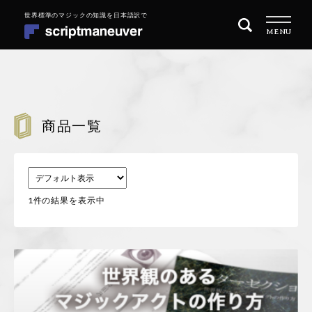
ナ
コ
MENU
ビ
ン
ゲ
テ
ー
ン
シ
ツ
トップページ
ョ
へ
ン
ス
商品一覧
商品一覧
へ
キ
ス
ッ
目的別に探す
キ
プ
ッ
1件の結果を表示中
MAGIC 101 マジックの始め方
プ
REPERTOIRE レパートリーを増やす
QUARITY OF PERFORMANCE 演技の質を高めたい
会社概要