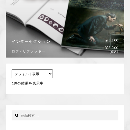
特定商取引に基づく表記
コラム
¥
1,100
インターセクション
–
お問い合わせ
¥
2,200
ロブ・ザブレッキー
(税込)
新規会員登録
ログイン
1件の結果を表示中
カートを見る
検
検
索
索
対