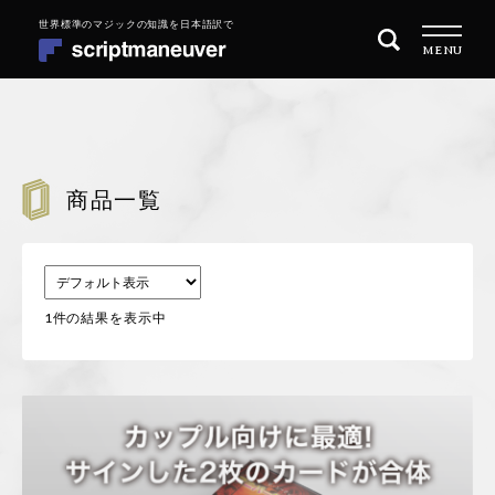
ナ
コ
MENU
ビ
ン
ゲ
テ
ー
ン
シ
ツ
トップページ
ョ
へ
ン
ス
商品一覧
商品一覧
へ
キ
ス
ッ
目的別に探す
キ
プ
ッ
1件の結果を表示中
MAGIC 101 マジックの始め方
プ
REPERTOIRE レパートリーを増やす
QUARITY OF PERFORMANCE 演技の質を高めたい
会社概要