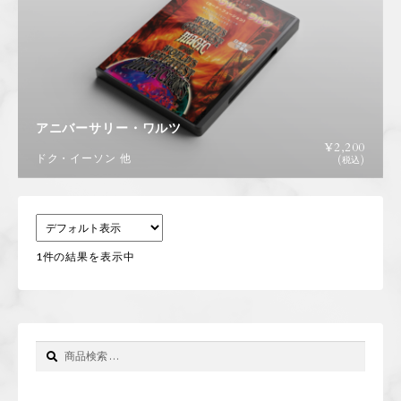
特定商取引に基づく表記
コラム
アニバーサリー・ワルツ
お問い合わせ
¥
2,200
ドク・イーソン 他
(税込)
新規会員登録
ログイン
1件の結果を表示中
カートを見る
検
検
索
索
対