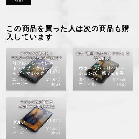
この商品を買った人は次の商品も購
入しています
リアル・シークレッ
ト・オブ・クロースア
ヴァーノン・リベレー
¥
1,870
ップ・マジック
ションズ 第７&８巻
–
ユージン・
ダイ・ヴァ
¥
2,860
¥
2,860
バーガー
ーノン 他
(税込)
(税込)
¥
1,870
グルメ
–
ユージン・
¥
2,860
バーガー
(税込)