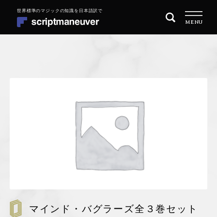
ナ
コ
MENU
ビ
ン
ゲ
テ
ー
ン
シ
ツ
トップページ
ョ
へ
ン
ス
商品一覧
へ
キ
ス
ッ
目的別に探す
キ
プ
ッ
MAGIC 101 マジックの始め方
プ
REPERTOIRE レパートリーを増やす
QUARITY OF PERFORMANCE 演技の質を高めたい
マインド・バグラーズ全３巻セット
会社概要