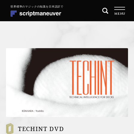
ナ
コ
MENU
ビ
ン
ゲ
テ
ー
ン
シ
ツ
トップページ
ョ
へ
ン
ス
商品一覧
へ
キ
ス
ッ
目的別に探す
キ
プ
ッ
MAGIC 101 マジックの始め方
プ
REPERTOIRE レパートリーを増やす
QUARITY OF PERFORMANCE 演技の質を高めたい
TECHINT DVD
会社概要