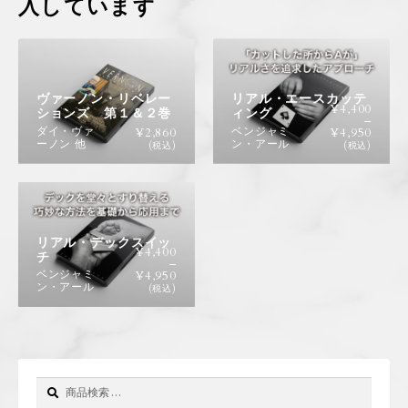
入しています
ヴァーノン・リベレー
リアル・エースカッテ
¥
4,400
ションズ 第１＆２巻
ィング
–
ダイ・ヴァ
ベンジャミ
¥
2,860
¥
4,950
ーノン 他
ン・アール
(税込)
(税込)
リアル・デックスイッ
¥
4,400
チ
–
ベンジャミ
¥
4,950
ン・アール
(税込)
検
検
索
索