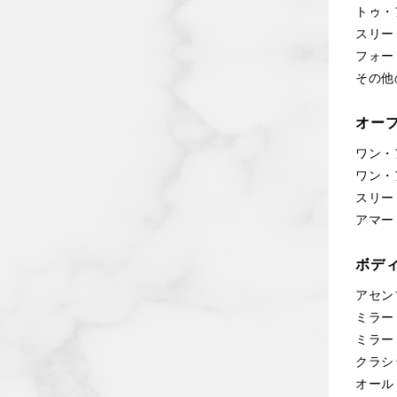
トゥ・
スリー
フォー
その他
オー
ワン・
ワン・
スリー
アマー
ボデ
アセン
ミラー
ミラー
クラシ
オール