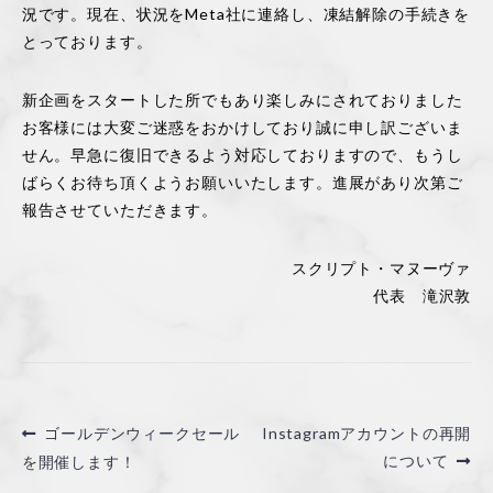
況です。現在、状況をMeta社に連絡し、凍結解除の手続きを
とっております。
特定商取引に基づく表記
新企画をスタートした所でもあり楽しみにされておりました
コラム
お客様には大変ご迷惑をおかけしており誠に申し訳ございま
せん。早急に復旧できるよう対応しておりますので、もうし
お問い合わせ
ばらくお待ち頂くようお願いいたします。進展があり次第ご
報告させていただきます。
新規会員登録
スクリプト・マヌーヴァ
ログイン
代表 滝沢敦
カートを見る
投
前
次
ゴールデンウィークセール
Instagramアカウントの再開
の
の
について
を開催します！
稿
投
投