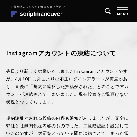
ナ
コ
MENU
ビ
ン
ゲ
テ
ー
ン
シ
ツ
トップページ
ョ
へ
Instagramアカウントの凍結について
ン
ス
商品一覧
へ
キ
ス
ッ
先日より新しく始動いたしましたInstagramアカウントです
目的別に探す
キ
プ
が、6月10日に外国よりの不正ログインアラートが何度かあ
ッ
り、直後に「規約に違反した投稿がされた」とのことでアカ
MAGIC 101 マジックの始め方
プ
ウントが凍結されてしまいました。現在投稿をご覧頂けない
状況となっております。
REPERTOIRE レパートリーを増やす
規約違反とされる投稿の内容も通知がありましたが、完全に
QUARITY OF PERFORMANCE 演技の質を高めたい
弊社とは無関係な内容のものでした。二段階認証も設定して
いたのですが、対応をとっている間に凍結されてしまった状
会社概要