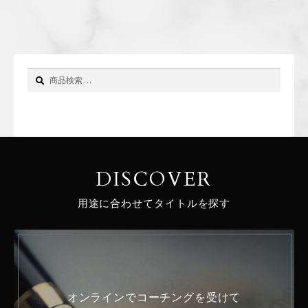
ナ
稿:
稿:
ビ
ゲ
ー
検
検
索
索
シ
対
ョ
象:
ン
DISCOVER
用途に合わせてタイトルを探す
オンラインでコーチングを受けて