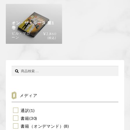
オン・ザ・ルース 第1
巻
ビル・マロ
¥
2,860
ーン
(税込)
検
検
索
索
対
象:
メディア
通訳
(1)
書籍
(30)
書籍（オンデマンド）
(8)