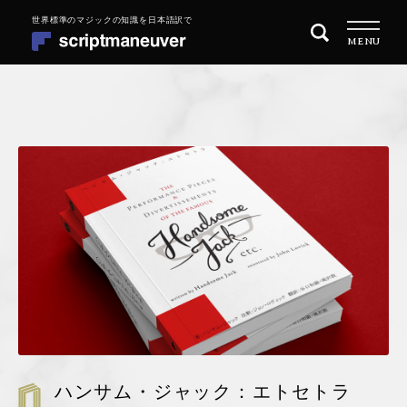
ナ
コ
MENU
ビ
ン
ゲ
テ
ー
ン
シ
ツ
トップページ
ョ
へ
ン
ス
商品一覧
へ
キ
ス
ッ
目的別に探す
キ
プ
ッ
MAGIC 101 マジックの始め方
プ
REPERTOIRE レパートリーを増やす
QUARITY OF PERFORMANCE 演技の質を高めたい
ハンサム・ジャック：エトセトラ
会社概要