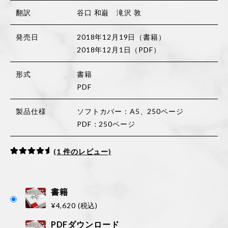
翻訳
谷口 和巌 滝沢 敦
発売日
2018年12月19日（書籍）
2018年12月1日（PDF）
形式
書籍
PDF
製品仕様
ソフトカバー：A5、250ページ
PDF：250ページ
(
1
件のレビュー)
1
件の利用者
評価に基づ
く5段階評
書籍
価のうち、
¥
4,620
(税込)
5.00
点
PDFダウンロード