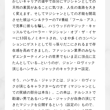
かしいキャリアの途中で自分にマジシャンとしての
天性の素質があることに気づき、人生の進路を大き
く変えます。そしてマジシャンとしての才能を開花
させた彼はペン＆テラーのTV番組「フール・アス」
で見事に彼らを騙し、ハリウッドのマジック・キャ
ッスルでもパーラー・マジシャン・オブ・ザ・イヤ
ーに13回もノミネートされ、いまや多くのコンベン
ションにゲストとして引っ張りだこにされるまで存
在感を高めてきました。ファッション業界のみなら
ずエンターティメントの世界でもいま正に頂点に立
たんとしている…というのが、ジョン・ロヴィック
演じるハンサム・ジャックのキャラクター設定。
そう、ハンサム・ジャックとは、ジョン・ロヴィッ
クが演じるキャラクターなのです（マジシャンとし
ての実績の部分は本当）。この本は、ナルシストで
勘違い男であるハンサム・ジャックが自身の演じて
きたマジックを公開するという（設定の）もので、