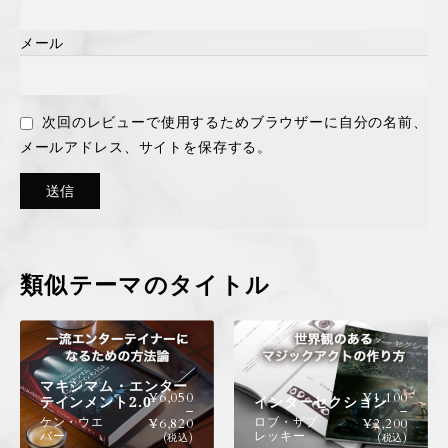
メール
次回のレビューで使用するためブラウザーに自分の名前、
メールアドレス、サイトを保存する。
類似テーマのタイトル
マキシマム・エンター
¥
6,050
¥
1,100
テインメント2.0
インターセクション
–
–
ケン・ウエ
ロブ・ザブ
¥
6,820
¥
2,200
バー
レッキー
(税込)
(税込)