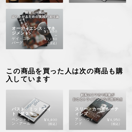
オーディエンス・マネ
¥
1,650
ジメント
–
ゲイ・ユン
¥
3,080
バーグ
(税込)
この商品を買った人は次の商品も購
入しています
パスト・ミッドナイ
スリー・カードルーテ
ト 第２巻
ィンズ
ベンジャミ
アシ・ウィ
¥
4,400
¥
4,950
ン・アール
ンド
(税込)
(税込)