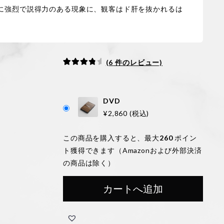
に強烈で説得力のある現象に、観客はド肝を抜かれるは
(
6
件のレビュー)
6
件の利用
者評価に
基づく5
DVD
段階評価
¥
2,860
(税込)
のうち、
4.17
点
この商品を購入すると、最大
260
ポイン
ト獲得できます（Amazonおよび外部決済
の商品は除く）
カートへ追加