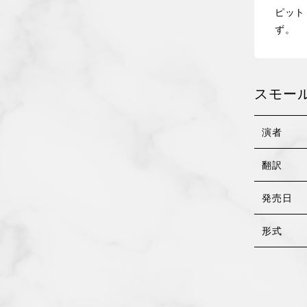
ピット
ず。
スモー
演者
翻訳
発売日
形式