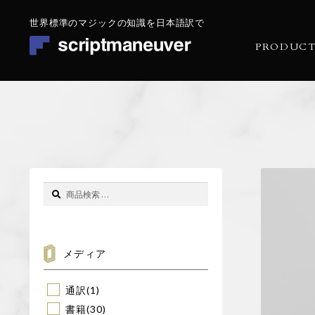
ナ
コ
ビ
ン
PRODUCT
ゲ
テ
ー
ン
シ
ツ
トップページ
ョ
へ
ン
ス
商品一覧
へ
キ
ス
ッ
目的別に探す
キ
プ
検
検
ッ
索
索
MAGIC 101 マジックの始め方
プ
対
象:
REPERTOIRE レパートリーを増やす
メディア
QUARITY OF PERFORMANCE 演技の質を高めたい
通訳
(1)
会社概要
書籍
(30)