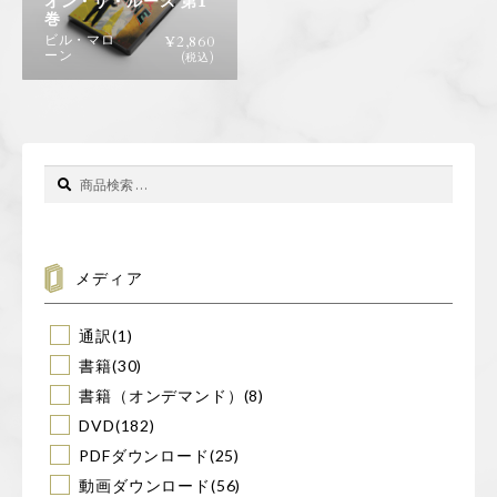
オン・ザ・ルース 第1
巻
ビル・マロ
¥
2,860
ーン
(税込)
検
検
索
索
対
象:
メディア
通訳
(1)
書籍
(30)
書籍（オンデマンド）
(8)
DVD
(182)
PDFダウンロード
(25)
動画ダウンロード
(56)