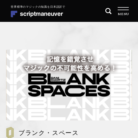
ナ
コ
MENU
ビ
ン
ゲ
テ
ー
ン
シ
ツ
トップページ
ョ
へ
ン
ス
商品一覧
へ
キ
ス
ッ
目的別に探す
キ
プ
ッ
MAGIC 101 マジックの始め方
プ
REPERTOIRE レパートリーを増やす
QUARITY OF PERFORMANCE 演技の質を高めたい
ブランク・スペース
会社概要