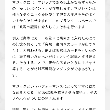
マジックには、マジックである以上かならず何らか
の「怪しいポイント」が存在します。マジシャンは
様々なテクニックを駆使して観客の注意をそのポイ
ントからそらせますが、このブランク・スペースで
は「観客の記憶に介入して」それを行います。
例えば実際はカードを堂々と裏向きに入れたのにそ
の記憶を無くして「突然、裏向きのカードが出てき
た！」と思わせる。例えば実際はカードを引いたの
に「頭で思い浮かべただけ」という記憶とすり替え
る。そうすることで、後から考えたときに手法を逆
算することが絶対不可能なマジックができあがりま
す。
マジックというパフォーマンスにとって非常に強力
な武器となる「記憶/認識を錯覚させる技術」、その
ノウハウがついに公開されます！
記憶に関しての技術はこれまでスペインで多く研究