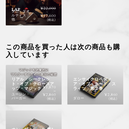
¥
22,000
LAP
ダニ・ダオ
ルティス
¥
17,600
他
(税込)
この商品を買った人は次の商品も購
入しています
リアル・シークレッ
エンサイクロペディ
ト・オブ・クロースア
ア・オブ・カード・ス
¥
1,870
ップ・マジック
ライツ 第２巻
–
ユージン・
¥
2,860
¥
2,860
バーガー
ダロー
(税込)
(税込)