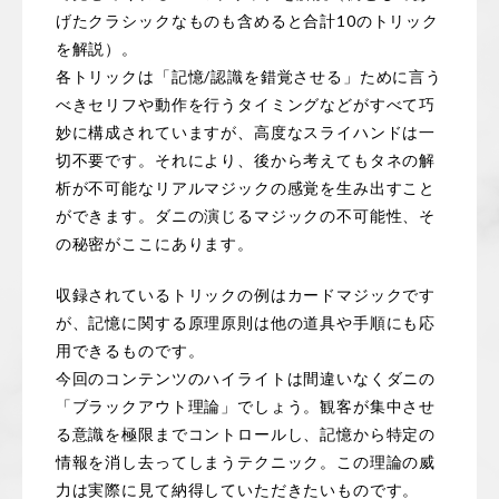
げたクラシックなものも含めると合計10のトリック
を解説）。
各トリックは「記憶/認識を錯覚させる」ために言う
べきセリフや動作を行うタイミングなどがすべて巧
妙に構成されていますが、高度なスライハンドは一
切不要です。それにより、後から考えてもタネの解
析が不可能なリアルマジックの感覚を生み出すこと
ができます。ダニの演じるマジックの不可能性、そ
の秘密がここにあります。
収録されているトリックの例はカードマジックです
が、記憶に関する原理原則は他の道具や手順にも応
用できるものです。
今回のコンテンツのハイライトは間違いなくダニの
「ブラックアウト理論」でしょう。観客が集中させ
る意識を極限までコントロールし、記憶から特定の
情報を消し去ってしまうテクニック。この理論の威
力は実際に見て納得していただきたいものです。