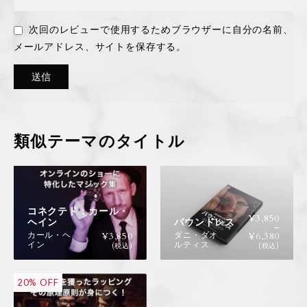
次回のレビューで使用するためブラウザーに自分の名前、
メールアドレス、サイトを保存する。
類似テーマのタイトル
コネクテド：カール・
¥
3,850
ヘイン
バウンドレス
–
カール・ヘ
ダニ・ダオ
¥
3,850
¥
6,380
イン
ルティス
(税込)
(税込)
20% OFF