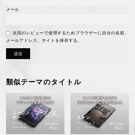
メール
次回のレビューで使用するためブラウザーに自分の名前、
メールアドレス、サイトを保存する。
類似テーマのタイトル
ユージン・ゴーズ・ビ
¥
1,870
ザー
スキン
–
ユージン・
ベンジャミ
¥
2,860
¥
3,960
バーガー
ン・アール
(税込)
(税込)