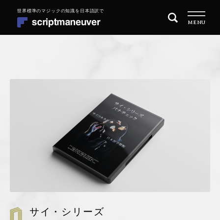
ナ
コ
MENU
ビ
ン
ゲ
テ
ー
ン
シ
ツ
トップページ
ョ
へ
ン
ス
商品一覧
へ
キ
ス
ッ
目的別に探す
キ
プ
ッ
MAGIC 101 マジックの始め方
プ
REPERTOIRE レパートリーを増やす
QUARITY OF PERFORMANCE 演技の質を高めたい
サイ・シリーズ
会社概要