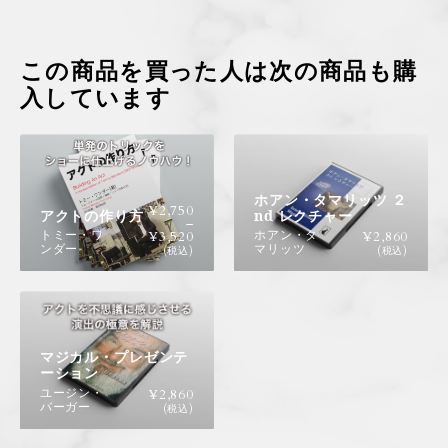
この商品を買った人は次の商品も購
入しています
ホアン・タマリッツ ２
¥
2,750
アクトの作り方
nd レクチャー
–
トミー・ワ
ホアン・タ
¥
3,520
¥
2,860
ンダー
マリッツ
(税込)
(税込)
マジカル・プレゼンテ
ーション
ユージン・
¥
2,860
バーガー
(税込)